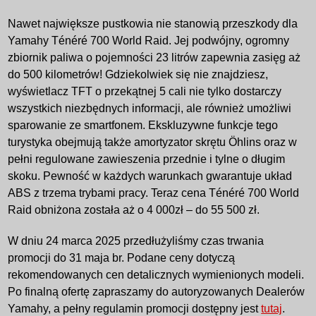
Nawet największe pustkowia nie stanowią przeszkody dla
Yamahy Ténéré 700 World Raid. Jej podwójny, ogromny
zbiornik paliwa o pojemności 23 litrów zapewnia zasięg aż
do 500 kilometrów! Gdziekolwiek się nie znajdziesz,
wyświetlacz TFT o przekątnej 5 cali nie tylko dostarczy
wszystkich niezbędnych informacji, ale również umożliwi
sparowanie ze smartfonem. Ekskluzywne funkcje tego
turystyka obejmują także amortyzator skrętu Öhlins oraz w
pełni regulowane zawieszenia przednie i tylne o długim
skoku. Pewność w każdych warunkach gwarantuje układ
ABS z trzema trybami pracy. Teraz cena Ténéré 700 World
Raid obniżona została aż o 4 000zł – do 55 500 zł.
W dniu 24 marca 2025 przedłużyliśmy czas trwania
promocji do 31 maja br. Podane ceny dotyczą
rekomendowanych cen detalicznych wymienionych modeli.
Po finalną ofertę zapraszamy do autoryzowanych Dealerów
Yamahy, a pełny regulamin promocji dostępny jest
tutaj
.