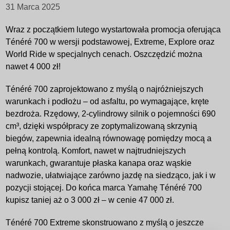
31 Marca 2025
Wraz z początkiem lutego wystartowała promocja oferująca
Ténéré 700 w wersji podstawowej, Extreme, Explore oraz
World Ride w specjalnych cenach. Oszczędzić można
nawet 4 000 zł!
Ténéré 700 zaprojektowano z myślą o najróżniejszych
warunkach i podłożu – od asfaltu, po wymagające, kręte
bezdroża. Rzędowy, 2-cylindrowy silnik o pojemności 690
cm³, dzięki współpracy ze zoptymalizowaną skrzynią
biegów, zapewnia idealną równowagę pomiędzy mocą a
pełną kontrolą. Komfort, nawet w najtrudniejszych
warunkach, gwarantuje płaska kanapa oraz wąskie
nadwozie, ułatwiające zarówno jazdę na siedząco, jak i w
pozycji stojącej. Do końca marca Yamahę Ténéré 700
kupisz taniej aż o 3 000 zł – w cenie 47 000 zł.
Ténéré 700 Extreme skonstruowano z myślą o jeszcze