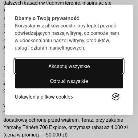
dalszych trasach w trudnym terenie, inspirując się
zwycięskimi motocyklami rajdowymi Yamahy. Dzięki
Dbamy o Twoją prywatność
zaawansowanemu zawieszeniu KYB, większemu
Korzystamy z plików cookie, aby lepiej poznać
prześwitowi, a także szerokiej gamie off-roadowych
odwiedzających naszą witrynę, co pomoże nam
komponentów i kokpitowi TFT z trzema motywami i opcjami
w udoskonalaniu naszej witryny, produktów,
łączności, maszyna gotowa jest na każde wyzwanie. Teraz
usług i działań marketingowych.
sugerowana cena detaliczna Ténéré 700 Extreme, z
rabatem 3 000 zł, wynosi jedyne 51 500 zł.
Akceptuj wszystkie
Specyfikacja wersji Ténéré 700 Explore to idealne
połączenie osiągów i komfortu jazdy. Nowe ustawienia
Odrzuć wszystkie
zawieszenia obniżają wysokość kanapy, skracając dystans
do podłoża, a stelaże pasujące zarówno do twardych, jak i
Ustawienia plików cookie
miękkich kufrów Yamahy, sprawiają, że jest to idealny
wybór na dłuższe podróże. Dodatkowy komfort zapewnia
też wyższa i szersza szyba turystyczna, gwarantująca
dodatkową ochronę przed wiatrem. Teraz, przy zakupie
Yamahy Ténéré 700 Explore, otrzymasz rabat aż 4 000 zł
(cena w promocji – 50 000 zł).