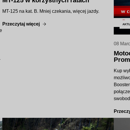
MT-125 w korzystnych ratach
MT-125 na kat. B. Mniej czekania, więcej jazdy.
Przeczytaj więcej
AKT
e
08 Mar
Motoc
Prom
Kup wyb
możliwo
Booster
połącze
swobod
Przeczy