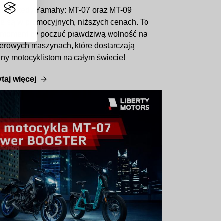
ne nakedy Yamahy: MT-07 oraz MT-09
e są w promocyjnych, niższych cenach. To
 moment by poczuć prawdziwą wolność na
lerowych maszynach, które dostarczają
iny motocyklistom na całym świecie!
taj więcej