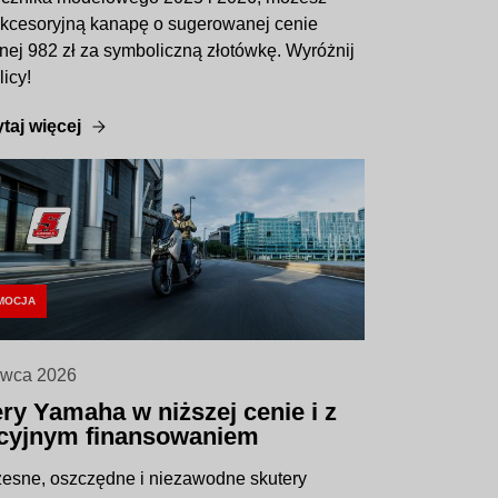
kcesoryjną kanapę o sugerowanej cenie
znej 982 zł za symboliczną złotówkę. Wyróżnij
licy!
taj więcej
MOCJA
rwca 2026
ry Yamaha w niższej cenie i z
kcyjnym finansowaniem
sne, oszczędne i niezawodne skutery