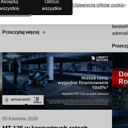
Akceptuj
Odrzuć
Ustawienia plików cookie
Poruszaj się po mieście jeszcze sprytniej – rozpocznij
Ikonicz
wszystkie
wszystkie
motocyklową przygodę na jednej z
dostępn
najpopularniejszych 125-tek w Polsce.
idealny
bestsel
Przeczytaj więcej
adrenal
Przeczy
AKTUALNOŚĆ
05 Kwietnia 2026