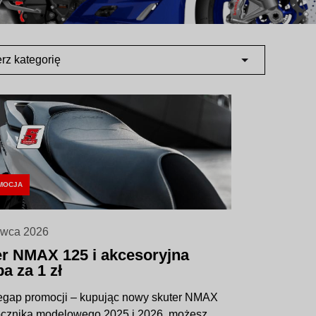
rz kategorię
MOCJA
rwca 2026
r NMAX 125 i akcesoryjna
a za 1 zł
egap promocji – kupując nowy skuter NMAX
ocznika modelowego 2025 i 2026, możesz