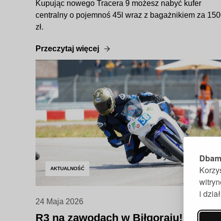
Kupując nowego Tracera 9 możesz nabyć kufer
centralny o pojemnoś 45l wraz z bagażnikiem za 15
zł.
Przeczytaj więcej
Dbamy
Korzy
AKTUALNOŚĆ
witry
i dzi
24 Maja 2026
R3 na zawodach w Biłgoraju!