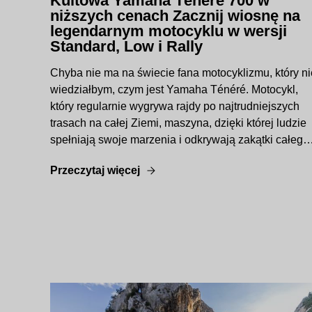
Kultowa Yamaha Ténéré 700 w
niższych cenach Zacznij wiosnę na
legendarnym motocyklu w wersji
Standard, Low i Rally
Chyba nie ma na świecie fana motocyklizmu, który ni
wiedziałbym, czym jest Yamaha Ténéré. Motocykl,
który regularnie wygrywa rajdy po najtrudniejszych
trasach na całej Ziemi, maszyna, dzięki której ludzie
spełniają swoje marzenia i odkrywają zakątki całego
globu. Teraz może być Twoja – w niższej cenie!
Przeczytaj więcej