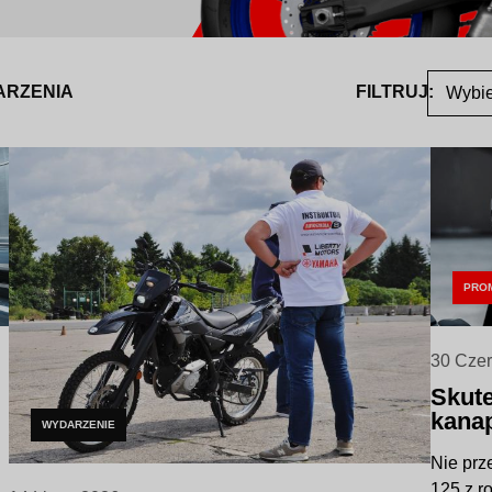
ARZENIA
FILTRUJ:
Wybie
PRO
30 Cze
Skute
kanap
WYDARZENIE
Nie prz
125 z r