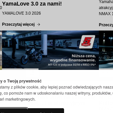
Yamaha 
YamaLove 3.0 za nami!
00
atrakcy
YAMALOVE 3.0 2026
NMAX 1
Przeczytaj więcej
Przeczy
AKTUALNOŚĆ
AKT
 o Twoją prywatność
stamy z plików cookie, aby lepiej poznać odwiedzających nasz
01 Maja 2026
30 Kwie
nę, co pomoże nam w udoskonalaniu naszej witryny, produktów,
MT-125 z rocznika 2026 na kategorię
MT-07
ałań marketingowych.
B: teraz taniej… i w atrakcyjnym
Kult
finansowaniu
niższ