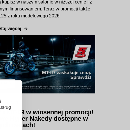
kupisz w naszym salonie w niższej cenie i z
jnym finansowaniem. Teraz w promocji także
25 z roku modelowego 2026!
taj więcej
UALNOŚĆ
ą
tnia 2026
 usług
 i MT-09 w wiosennej promocji!
owe Hyper Nakedy dostępne w
ych cenach!