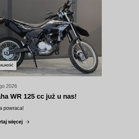
UALNOŚĆ
go 2026
ha WR 125 cc już u nas!
a powraca!
taj więcej