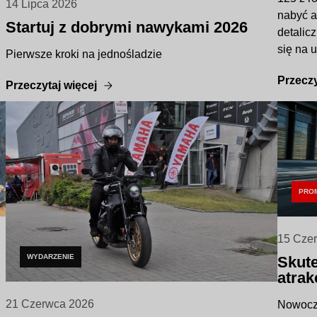
14 Lipca 2026
nabyć a
Startuj z dobrymi nawykami 2026
detalic
się na u
Pierwsze kroki na jednośladzie
Przeczy
Przeczytaj więcej
PRO
15 Cze
WYDARZENIE
Skute
atra
21 Czerwca 2026
Nowocze