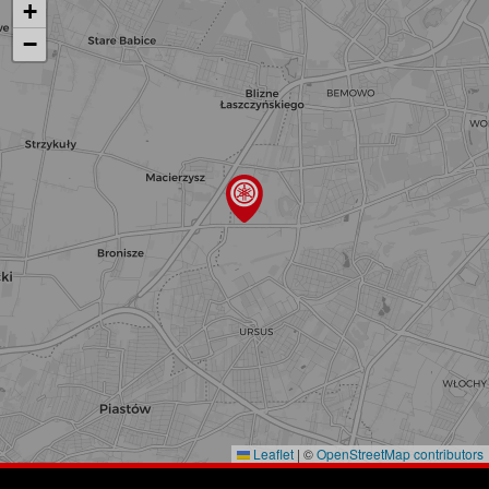
+
−
Leaflet
|
©
OpenStreetMap contributors