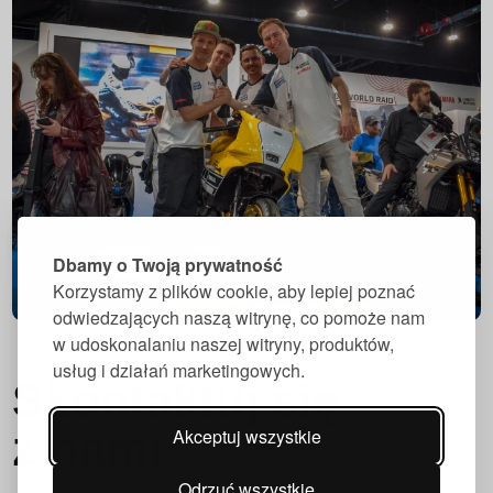
Dbamy o Twoją prywatność
Korzystamy z plików cookie, aby lepiej poznać
odwiedzających naszą witrynę, co pomoże nam
w udoskonalaniu naszej witryny, produktów,
usług i działań marketingowych.
Skontaktuj się
z nami
Akceptuj wszystkie
Odrzuć wszystkie